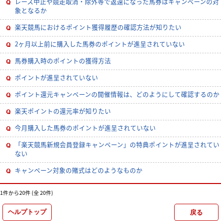
レース中止や競走取消・除外等で返還になった馬券はキャンペーンの対
象となるか
楽天競馬におけるポイント獲得履歴の確認方法が知りたい
2ヶ月以上前に購入した馬券のポイントが進呈されていない
馬券購入時のポイントの獲得方法
ポイントが進呈されていない
ポイント還元キャンペーンの開催情報は、どのようにして確認するのか
楽天ポイントの還元率が知りたい
今月購入した馬券のポイントが進呈されていない
「楽天競馬新規会員登録キャンペーン」の特典ポイントが進呈されてい
ない
キャンペーン対象の賭式はどのようなものか
1件から20件 (全 20件)