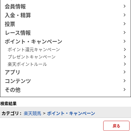
会員情報
入金・精算
投票
レース情報
ポイント・キャンペーン
ポイント還元キャンペーン
プレゼントキャンペーン
楽天ポイントルール
アプリ
コンテンツ
その他
検索結果
カテゴリ :
楽天競馬
>
ポイント・キャンペーン