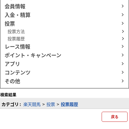
会員情報
入金・精算
投票
投票方法
投票履歴
レース情報
ポイント・キャンペーン
アプリ
コンテンツ
その他
検索結果
カテゴリ :
楽天競馬
>
投票
>
投票履歴