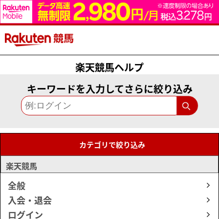
楽天競馬ヘルプ
キーワードを入力してさらに絞り込み
カテゴリで絞り込み
楽天競馬
全般
入会・退会
ログイン