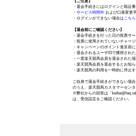
【ご注意】
・退会手続きにはログインと暗証番
・
サービス時間外
および口座変更手
・ログインができない場合は
こちら
【退会前にご確認ください】
・退会手続きを行った日の投票サー
・投票に使用されていないチャージ
・キャンペーンのポイント進呈前に
・退会されるユーザIDで獲得され
・一度楽天競馬会員を退会された場
・楽天競馬会員を退会するとお知ら
・楽天競馬の利用を一時的に停止す
ご自身で退会手続きができない場合
のうえ、楽天競馬カスタマーセンタ
※弊社からの回答は「keiba@faq
は、受信設定をご確認ください
。