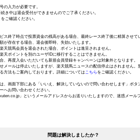
号の入力が必要です。
続き中は退会受付ができませんのでご了承ください。
をご確認ください。
ビス終了時点で投票資金の残高がある場合、最終レース終了後に精算させて
額が存在する場合、退会後即時、失効いたします。
楽天競馬会員を退会された場合、ポイントは進呈されません。
た楽天ポイントを別のユーザIDに移行することはできません。
合、再度入会いただいても新規会員登録キャンペーンは対象外となります。
せメールは停止いたしますが、楽天競馬ニュースの配信停止はされません。
る方法もご案内しております。詳細については
こちら
をご確認ください。
は、画面下部にある「いいえ、解決していないので問い合わせします」ボタ
ーへお問い合わせください。
.rakuten.co.jp」というメールアドレスからお送りいたしますので、迷惑
問題は解決しましたか？