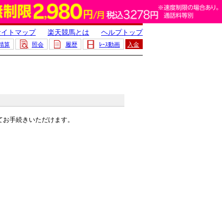
サイトマップ
楽天競馬とは
ヘルプトップ
精算
照会
履歴
ﾚｰｽ動画
入金
てお手続きいただけます。