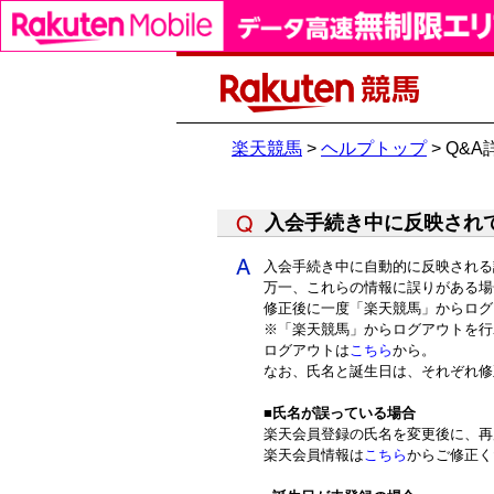
楽天競馬
>
ヘルプトップ
> Q&A
入会手続き中に反映され
入会手続き中に自動的に反映される
万一、これらの情報に誤りがある場
修正後に一度「楽天競馬」からログ
※「楽天競馬」からログアウトを行
ログアウトは
こちら
から。
なお、氏名と誕生日は、それぞれ修
■
氏名が誤っている場合
楽天会員登録の氏名を変更後に、再
楽天会員情報は
こちら
からご修正く