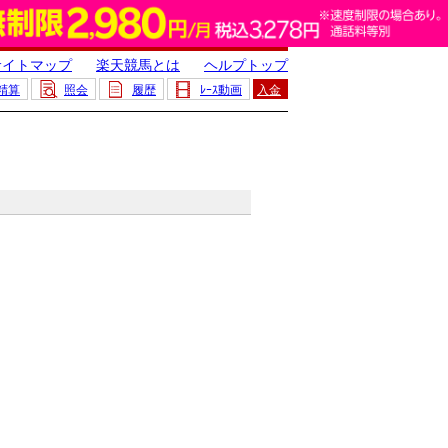
サイトマップ
楽天競馬とは
ヘルプトップ
精算
照会
履歴
ﾚｰｽ動画
入金
。