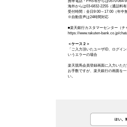
携帯電話・PHS等からは0570-064
海外からは03-6832-2255（通話料
受付時間：全日9:00～17:00（年中
※自動音声は24時間対応
■楽天銀行カスタマーセンター（チ
https://www.rakuten-bank.co.jp/chat
＜ケース２＞
「ご入力頂いたユーザID、ログイ
いうエラーの場合
楽天競馬会員登録画面に入力いただ
お手数ですが、楽天銀行の画面を一
い。