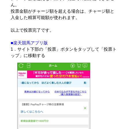
ん。
投票金額がチャージ額を超える場合は、チャージ額と
入金した精算可能額が使われます。
以上で投票完了です。
■楽天競馬アプリ版
1．サイト下部の「投票」ボタンをタップして「投票ト
ップ」に移動する