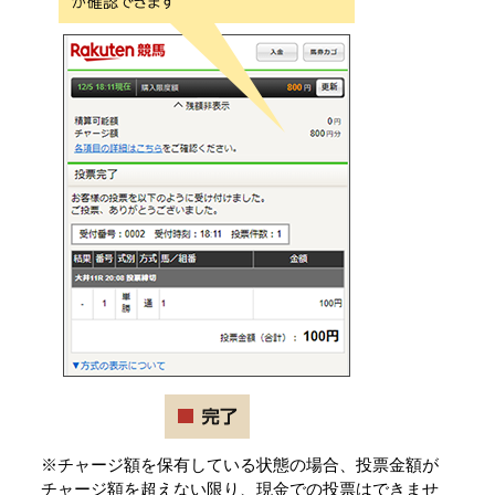
※チャージ額を保有している状態の場合、投票金額が
チャージ額を超えない限り、現金での投票はできませ