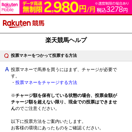
楽天競馬ヘルプ
投票マネーをつかって投票する方法
投票マネーで馬券を買うにはまず、チャージが必要で
す。
・
投票マネーをチャージする方法
※
チャージ額を保有している状態の場合、投票金額が
チャージ額を超えない限り、現金での投票はできませ
ん
のでご注意ください。
以下に投票方法をご案内いたします。
お客様の環境にあったものをご確認ください。