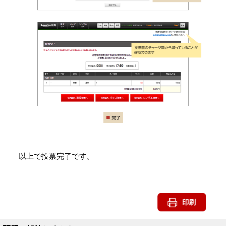
以上で投票完了です。