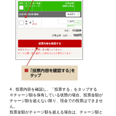
4．投票内容を確認し、「投票する」をタップする
※チャージ額を保有している状態の場合、投票金額が
チャージ額を超えない限り、現金での投票はできませ
ん。
投票金額がチャージ額を超える場合は、チャージ額と